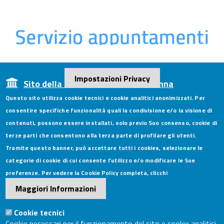
Impostazioni Privacy
Sito della CCIAA di Ferrara e Ravenna
Questo sito utilizza cookie tecnici e cookie analitici anonimizzati. Per
consentire specifiche funzionalità quali la condivisione e/o la visione di
contenuti, possono essere installati, solo previo Suo consenso, cookie di
Camera di Commercio di Ferrara e
terze parti che consentono alla terza parte di profilare gli utenti.
Tramite questo banner, può accettare tutti i cookies, selezionare le
Ravenna
categorie di cookie di cui consente l’utilizzo e/o modificare le Sue
preferenze. Per vedere la Cookie Policy completa, clicchi
Maggiori Informazioni
Contatti
Cookie tecnici
Cookie necessari per il funzionamento del sito e cookie analitici